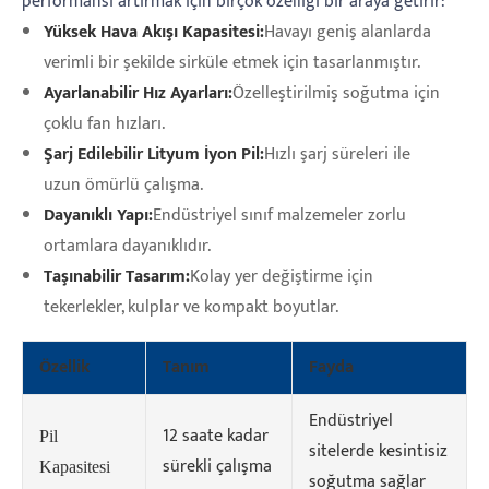
performansı artırmak için birçok özelliği bir araya getirir:
Yüksek Hava Akışı Kapasitesi:
Havayı geniş alanlarda
verimli bir şekilde sirküle etmek için tasarlanmıştır.
Ayarlanabilir Hız Ayarları:
Özelleştirilmiş soğutma için
çoklu fan hızları.
Şarj Edilebilir Lityum İyon Pil:
Hızlı şarj süreleri ile
uzun ömürlü çalışma.
Dayanıklı Yapı:
Endüstriyel sınıf malzemeler zorlu
ortamlara dayanıklıdır.
Taşınabilir Tasarım:
Kolay yer değiştirme için
tekerlekler, kulplar ve kompakt boyutlar.
Özellik
Tanım
Fayda
Endüstriyel
12 saate kadar
Pil
sitelerde kesintisiz
sürekli çalışma
Kapasitesi
soğutma sağlar