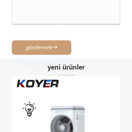
göndermek

yeni ürünler