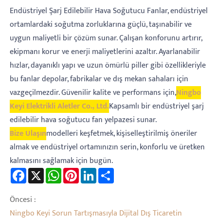
Endüstriyel Şarj Edilebilir Hava Soğutucu Fanlar, endüstriyel
ortamlardaki soğutma zorluklarına güçlü, taşınabilir ve
uygun maliyetli bir çözüm sunar. Çalışan konforunu artırır,
ekipmanı korur ve enerji maliyetlerini azaltır. Ayarlanabilir
hızlar, dayanıklı yapı ve uzun ömürlü piller gibi özellikleriyle
bu fanlar depolar, fabrikalar ve dış mekan sahaları için
vazgeçilmezdir. Güvenilir kalite ve performans için,
Ningbo
Keyi Elektrikli Aletler Co., Ltd.
Kapsamlı bir endüstriyel şarj
edilebilir hava soğutucu fan yelpazesi sunar.
Bize Ulaşın
modelleri keşfetmek, kişiselleştirilmiş öneriler
almak ve endüstriyel ortamınızın serin, konforlu ve üretken
kalmasını sağlamak için bugün.
Facebook
X
WhatsApp
Pinterest
LinkedIn
Share
Öncesi :
Ningbo Keyi Sorun Tartışmasıyla Dijital Dış Ticaretin