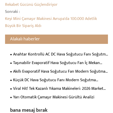
Rekabet Gücünü Güçlendiriyor
Sonraki :
Keyi Mini Çamaşır Makinesi Avrupa'da 100.000 Adetlik
Büyük Bir Sipariş Aldı
Alakalı haberler
Anahtar Kontrollü AC DC Hava Soğutucu Fanı Soğutma
Verimliliğini ve Kullanıcı Konforunu Nasıl Artırır?
Taşınabilir Evaporatif Hava Soğutucu Fan İç Mekan
Soğutma Verimliliğini Nasıl Artırır?
Akıllı Evaporatif Hava Soğutucu Fan Modern Soğutma
İçin Neden Gerekli Hale Geliyor?
Küçük DC Hava Soğutucu Fanı Modern Soğutma
Çözümleri için Neden Gereklidir?
Viral Hit! Tek Kazanlı Yıkama Makineleri: 2026 Market
Dark Horse
Yarı Otomatik Çamaşır Makinesi Gürültü Analizi
bana mesaj bırak