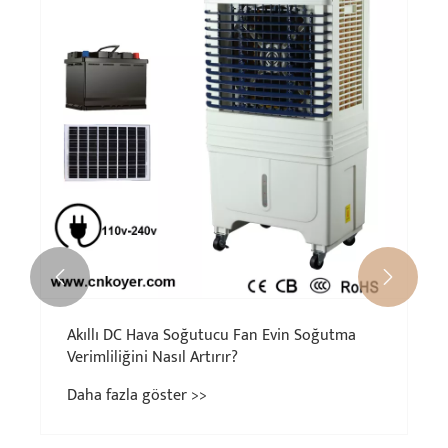


Yarı Otomatik Çamaşır Makineleri Satın Alma
Rehberi
Daha fazla göster >>