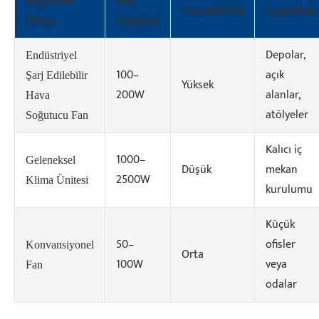
Soğutma
Güç
Taşınabilirlik
Uygunluk:
Cihazı
Tüketimi
Depolar,
Endüstriyel
100–
açık
Şarj Edilebilir
Yüksek
200W
alanlar,
Hava
atölyeler
Soğutucu Fan
Kalıcı iç
1000–
Geleneksel
Düşük
mekan
2500W
Klima Ünitesi
kurulumu
Küçük
50–
ofisler
Konvansiyonel
Orta
100W
veya
Fan
odalar